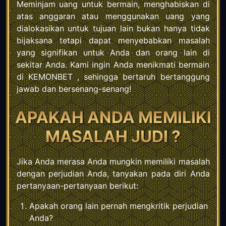
Meminjam uang untuk bermain, menghabiskan di
atas anggaran atau menggunakan uang yang
dialokasikan untuk tujuan lain bukan hanya tidak
bijaksana tetapi dapat menyebabkan masalah
yang signifikan untuk Anda dan orang lain di
sekitar Anda. Kami ingin Anda menikmati bermain
di KEMONBET , sehingga bertaruh bertanggung
jawab dan bersenang-senang!
APAKAH ANDA MEMILIKI
MASALAH JUDI ?
Jika Anda merasa Anda mungkin memiliki masalah
dengan perjudian Anda, tanyakan pada diri Anda
pertanyaan-pertanyaan berikut:
Apakah orang lain pernah mengkritik perjudian
Anda?