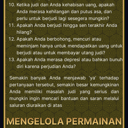
Ketika judi dan Anda kehabisan uang, apakah
Anda merasa kehilangan dan putus asa, dan
perlu untuk berjudi lagi sesegera mungkin?
Apakah Anda berjudi hingga sen terakhir Anda
hilang?
Apakah Anda berbohong, mencuri atau
meminjam hanya untuk mendapatkan uang untuk
berjudi atau untuk membayar utang judi?
Apakah Anda merasa depresi atau bahkan bunuh
diri karena perjudian Anda?
Semakin banyak Anda menjawab 'ya' terhadap
pertanyaan tersebut, semakin besar kemungkinan
Anda memiliki masalah judi yang serius dan
mungkin ingin mencari bantuan dan saran melalui
saluran diuraikan di atas
MENGELOLA PERMAINAN