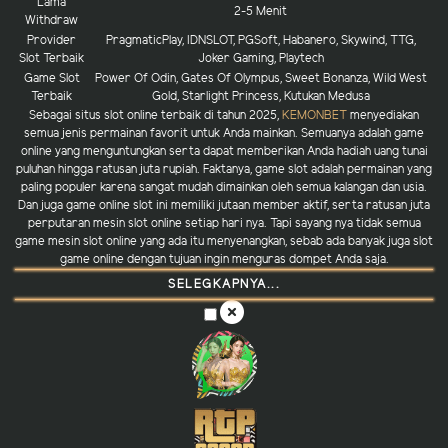
Lama
2-5 Menit
Withdraw
Provider
PragmaticPlay, IDNSLOT, PGSoft, Habanero, Skywind, TTG,
Slot Terbaik
Joker Gaming, Playtech
Game Slot
Power Of Odin, Gates Of Olympus, Sweet Bonanza, Wild West
Terbaik
Gold, Starlight Princess, Kutukan Medusa
Sebagai situs slot online terbaik di tahun 2025,
KEMONBET
menyediakan
semua jenis permainan favorit untuk Anda mainkan. Semuanya adalah game
online yang menguntungkan serta dapat memberikan Anda hadiah uang tunai
puluhan hingga ratusan juta rupiah. Faktanya, game slot adalah permainan yang
paling populer karena sangat mudah dimainkan oleh semua kalangan dan usia.
Dan juga game online slot ini memiliki jutaan member aktif, serta ratusan juta
perputaran mesin slot online setiap hari nya. Tapi sayang nya tidak semua
game mesin slot online yang ada itu menyenangkan, sebab ada banyak juga slot
game online dengan tujuan ingin menguras dompet Anda saja.
SELEGKAPNYA...