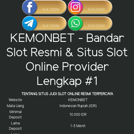
KEMONBET - Bandar
Slot Resmi & Situs Slot
Online Provider
Lengkap #1
TENTANG SITUS JUDI SLOT ONLINE RESMI TERPERCAYA
Website
KEMONBET
Mata Uang
Indonesian Rupiah (IDR)
Minimal
10.000 IDR
Deposit
Lama
1-3 Menit
Deposit