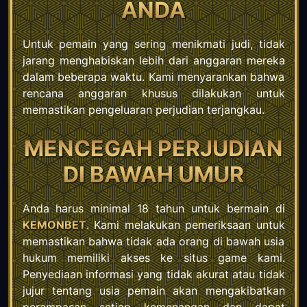
ANDA
Untuk pemain yang sering menikmati judi, tidak
jarang menghabiskan lebih dari anggaran mereka
dalam beberapa waktu. Kami menyarankan bahwa
rencana anggaran khusus dilakukan untuk
memastikan pengeluaran perjudian terjangkau.
MENCEGAH PERJUDIAN
DI BAWAH UMUR
Anda harus minimal 18 tahun untuk bermain di
KEMONBET
. Kami melakukan pemeriksaan untuk
memastikan bahwa tidak ada orang di bawah usia
hukum memiliki akses ke situs game kami.
Penyediaan informasi yang tidak akurat atau tidak
jujur tentang usia pemain akan mengakibatkan
perampasan setiap kemenangan dan dapat