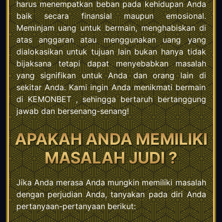
harus menempatkan beban pada kehidupan Anda
baik secara finansial maupun emosional.
Meminjam uang untuk bermain, menghabiskan di
atas anggaran atau menggunakan uang yang
dialokasikan untuk tujuan lain bukan hanya tidak
bijaksana tetapi dapat menyebabkan masalah
yang signifikan untuk Anda dan orang lain di
sekitar Anda. Kami ingin Anda menikmati bermain
di KEMONBET , sehingga bertaruh bertanggung
jawab dan bersenang-senang!
APAKAH ANDA MEMILIKI
MASALAH JUDI ?
Jika Anda merasa Anda mungkin memiliki masalah
dengan perjudian Anda, tanyakan pada diri Anda
pertanyaan-pertanyaan berikut: