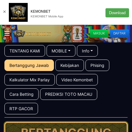
×
KEMONBET
Download
KEMONBET Mobile App
MASUK
DAFTAR
TENTANG KAMI
MOBILE
Info
Bertanggung Jawab
Kebijakan
Phising
Kalkulator Mix Parlay
Video Kemonbet
Cara Betting
PREDIKSI TOTO MACAU
RTP GACOR