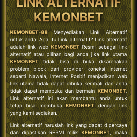
LINK ALTERNATIF
KEMONBET
KEMONBET-88
Menyediakan Link Alternatif
untuk anda. Apa itu Link alternatif? Link alternatif
adalah link web
KEMONBET
Resmi sebagai link
alternatif atau pilihan bagi anda jika link utama
KEMONBET
tidak bisa di buka dikarenakan
problem block dari provider koneksi internet
seperti Nawala, Internet Positif menjadikan web
link utama tidak dapat dibuka kembali dan anda
tidak dapat membuka dan bermain
KEMONBET
.
Link alternatif ini akan membantu anda untuk
tetap bisa membuka
KEMONBET
dengan link
yang kami sediakan.
Link alternatif haruslah link yang dapat dipercaya
dan dipastikan RESMI milik
KEMONBET
, maka