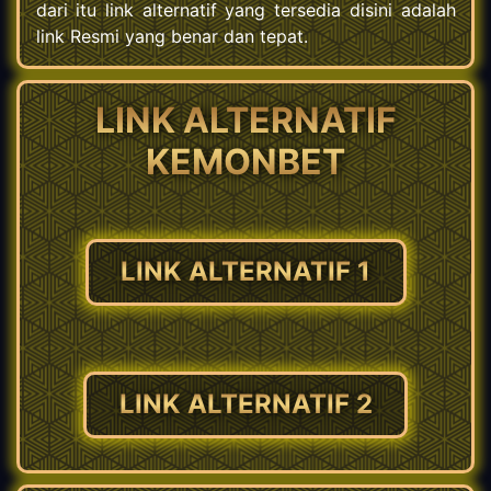
dari itu link alternatif yang tersedia disini adalah
link Resmi yang benar dan tepat.
LINK ALTERNATIF
KEMONBET
LINK ALTERNATIF 1
LINK ALTERNATIF 2