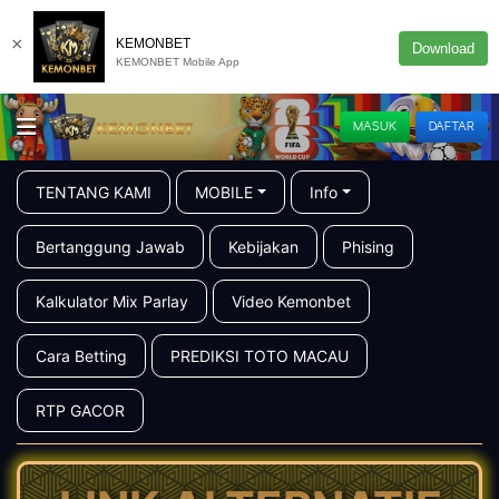
×
KEMONBET
Download
KEMONBET Mobile App
MASUK
DAFTAR
TENTANG KAMI
MOBILE
Info
Bertanggung Jawab
Kebijakan
Phising
Kalkulator Mix Parlay
Video Kemonbet
Cara Betting
PREDIKSI TOTO MACAU
RTP GACOR