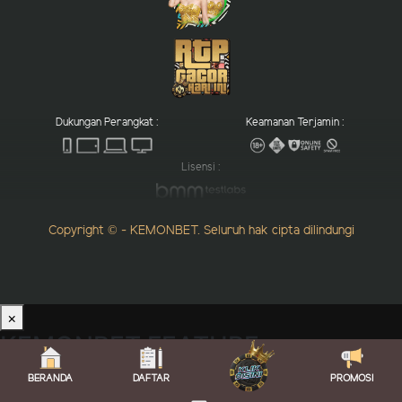
Dukungan Perangkat :
Keamanan Terjamin :
Lisensi :
Copyright © - KEMONBET. Seluruh hak cipta dilindungi
×
KEMONBET FEATURE
RTP Live Akurat Kemonbet
BERANDA
DAFTAR
PROMOSI
Turnamen Turn Over Kemonbet