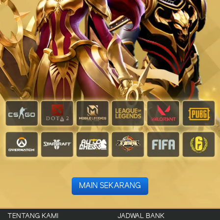
MAIN SEKARANG
TENTANG KAMI
JADWAL BANK